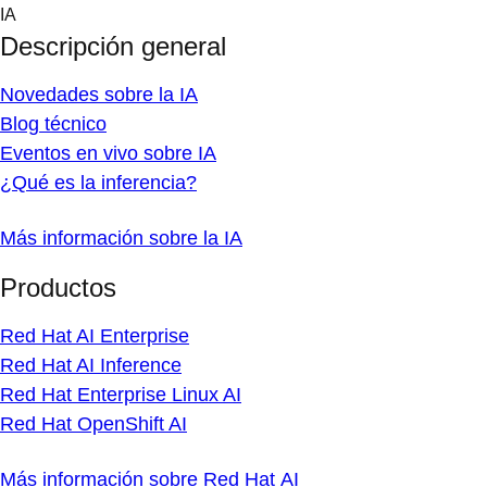
Skip
IA
to
Descripción general
content
Novedades sobre la IA
Blog técnico
Eventos en vivo sobre IA
¿Qué es la inferencia?
Más información sobre la IA
Productos
Red Hat AI Enterprise
Red Hat AI Inference
Red Hat Enterprise Linux AI
Red Hat OpenShift AI
Más información sobre Red Hat AI