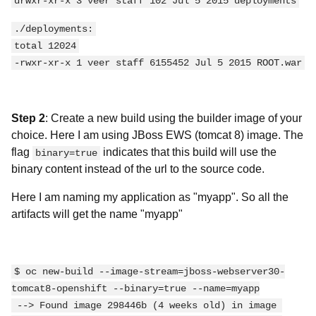
drwxr-xr-x 3 veer staff 102 Jul 5 2015 deployments
./deployments:
total 12024
-rwxr-xr-x 1 veer staff 6155452 Jul 5 2015 ROOT.war
Step 2
: Create a new build using the builder image of your
choice. Here I am using JBoss EWS (tomcat 8) image. The
flag
indicates that this build will use the
binary=true
binary content instead of the url to the source code.
Here I am naming my application as "myapp". So all the
artifacts will get the name "myapp"
$ oc new-build --image-stream=jboss-webserver30-
tomcat8-openshift --binary=true --name=myapp
 --> Found image 298446b (4 weeks old) in image 