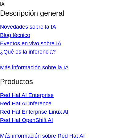
Skip
IA
to
Descripción general
content
Novedades sobre la IA
Blog técnico
Eventos en vivo sobre IA
¿Qué es la inferencia?
Más información sobre la IA
Productos
Red Hat AI Enterprise
Red Hat AI Inference
Red Hat Enterprise Linux AI
Red Hat OpenShift AI
Más información sobre Red Hat AI