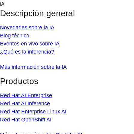
Skip
IA
to
Descripción general
content
Novedades sobre la IA
Blog técnico
Eventos en vivo sobre IA
¿Qué es la inferencia?
Más información sobre la IA
Productos
Red Hat AI Enterprise
Red Hat AI Inference
Red Hat Enterprise Linux AI
Red Hat OpenShift AI