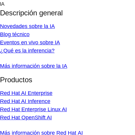
Skip
IA
to
Descripción general
content
Novedades sobre la IA
Blog técnico
Eventos en vivo sobre IA
¿Qué es la inferencia?
Más información sobre la IA
Productos
Red Hat AI Enterprise
Red Hat AI Inference
Red Hat Enterprise Linux AI
Red Hat OpenShift AI
Más información sobre Red Hat AI