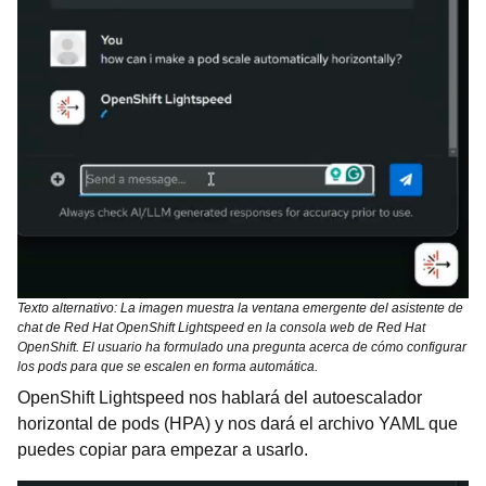
Texto alternativo: La imagen muestra la ventana emergente del asistente de
chat de Red Hat OpenShift Lightspeed en la consola web de Red Hat
OpenShift. El usuario ha formulado una pregunta acerca de cómo configurar
los pods para que se escalen en forma automática.
OpenShift Lightspeed nos hablará del autoescalador
horizontal de pods (HPA) y nos dará el archivo YAML que
puedes copiar para empezar a usarlo.