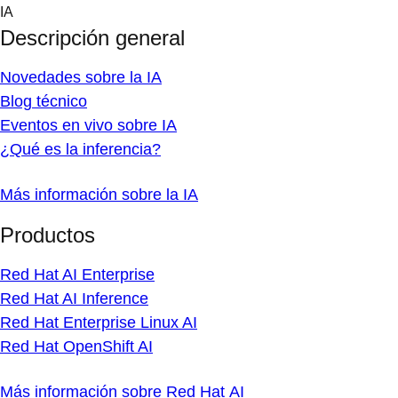
Skip
IA
to
Descripción general
content
Novedades sobre la IA
Blog técnico
Eventos en vivo sobre IA
¿Qué es la inferencia?
Más información sobre la IA
Productos
Red Hat AI Enterprise
Red Hat AI Inference
Red Hat Enterprise Linux AI
Red Hat OpenShift AI
Más información sobre Red Hat AI