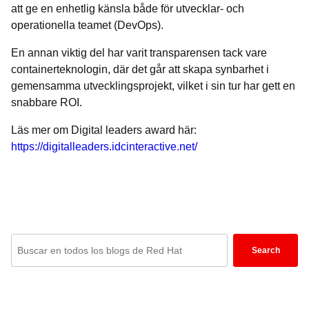
att ge en enhetlig känsla både för utvecklar- och
operationella teamet (DevOps).
En annan viktig del har varit transparensen tack vare
containerteknologin, där det går att skapa synbarhet i
gemensamma utvecklingsprojekt, vilket i sin tur har gett en
snabbare ROI.
Läs mer om Digital leaders award här:
https://digitalleaders.idcinteractive.net/
Enter
Search
keywords
here
to