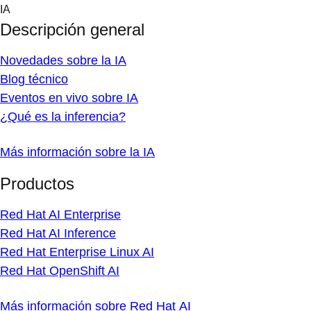
Skip
IA
to
Descripción general
content
Novedades sobre la IA
Blog técnico
Eventos en vivo sobre IA
¿Qué es la inferencia?
Más información sobre la IA
Productos
Red Hat AI Enterprise
Red Hat AI Inference
Red Hat Enterprise Linux AI
Red Hat OpenShift AI
Más información sobre Red Hat AI