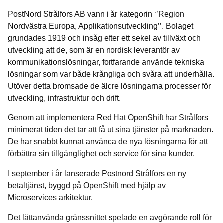
PostNord Strålfors AB vann i år kategorin ‘’Region
Nordvästra Europa, Applikationsutveckling’’. Bolaget
grundades 1919 och insåg efter ett sekel av tillväxt och
utveckling att de, som är en nordisk leverantör av
kommunikationslösningar, fortfarande använde tekniska
lösningar som var både krångliga och svåra att underhålla.
Utöver detta bromsade de äldre lösningarna processer för
utveckling, infrastruktur och drift.
Genom att implementera Red Hat OpenShift har Strålfors
minimerat tiden det tar att få ut sina tjänster på marknaden.
De har snabbt kunnat använda de nya lösningarna för att
förbättra sin tillgänglighet och service för sina kunder.
I september i år lanserade Postnord Strålfors en ny
betaltjänst, byggd på OpenShift med hjälp av
Microservices arkitektur.
Det lättanvända
gränssnittet
spelade en avgörande roll för