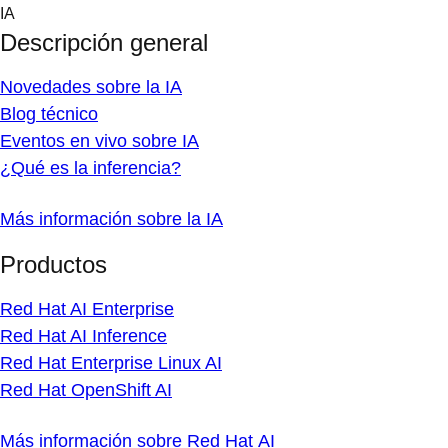
Skip
IA
to
Descripción general
content
Novedades sobre la IA
Blog técnico
Eventos en vivo sobre IA
¿Qué es la inferencia?
Más información sobre la IA
Productos
Red Hat AI Enterprise
Red Hat AI Inference
Red Hat Enterprise Linux AI
Red Hat OpenShift AI
Más información sobre Red Hat AI