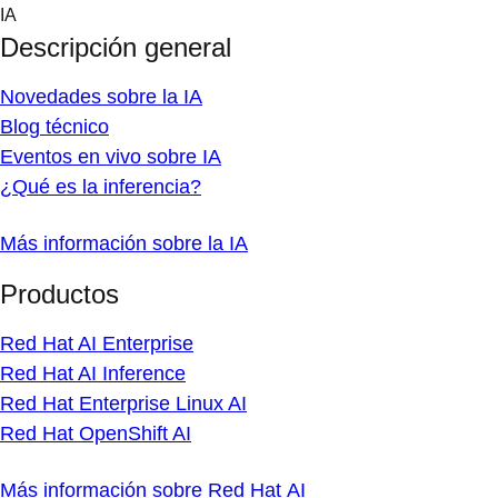
Skip
IA
to
Descripción general
content
Novedades sobre la IA
Blog técnico
Eventos en vivo sobre IA
¿Qué es la inferencia?
Más información sobre la IA
Productos
Red Hat AI Enterprise
Red Hat AI Inference
Red Hat Enterprise Linux AI
Red Hat OpenShift AI
Más información sobre Red Hat AI