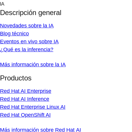
Skip
IA
to
Descripción general
content
Novedades sobre la IA
Blog técnico
Eventos en vivo sobre IA
¿Qué es la inferencia?
Más información sobre la IA
Productos
Red Hat AI Enterprise
Red Hat AI Inference
Red Hat Enterprise Linux AI
Red Hat OpenShift AI
Más información sobre Red Hat AI