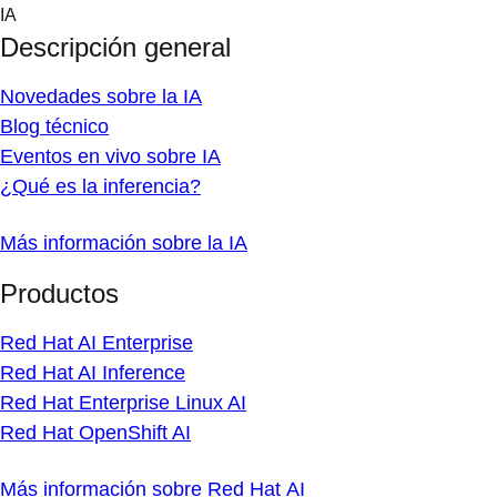
Skip
IA
to
Descripción general
content
Novedades sobre la IA
Blog técnico
Eventos en vivo sobre IA
¿Qué es la inferencia?
Más información sobre la IA
Productos
Red Hat AI Enterprise
Red Hat AI Inference
Red Hat Enterprise Linux AI
Red Hat OpenShift AI
Más información sobre Red Hat AI