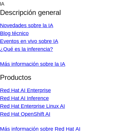
Skip
IA
to
Descripción general
content
Novedades sobre la IA
Blog técnico
Eventos en vivo sobre IA
¿Qué es la inferencia?
Más información sobre la IA
Productos
Red Hat AI Enterprise
Red Hat AI Inference
Red Hat Enterprise Linux AI
Red Hat OpenShift AI
Más información sobre Red Hat AI