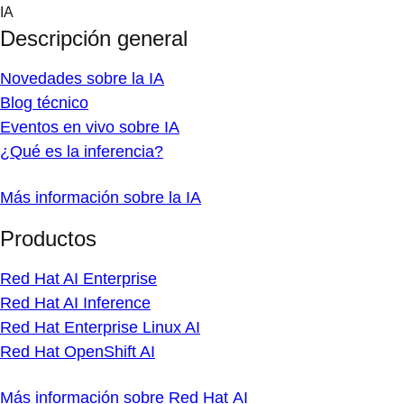
Skip
IA
to
Descripción general
content
Novedades sobre la IA
Blog técnico
Eventos en vivo sobre IA
¿Qué es la inferencia?
Más información sobre la IA
Productos
Red Hat AI Enterprise
Red Hat AI Inference
Red Hat Enterprise Linux AI
Red Hat OpenShift AI
Más información sobre Red Hat AI