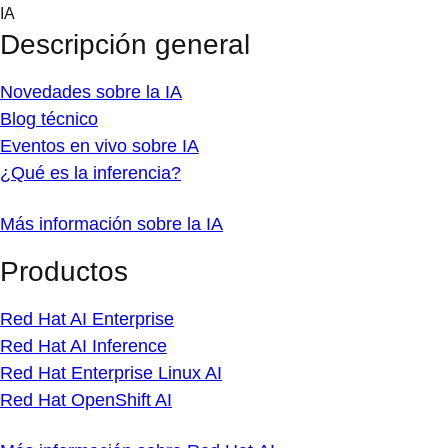
Skip
IA
to
Descripción general
content
Novedades sobre la IA
Blog técnico
Eventos en vivo sobre IA
¿Qué es la inferencia?
Más información sobre la IA
Productos
Red Hat AI Enterprise
Red Hat AI Inference
Red Hat Enterprise Linux AI
Red Hat OpenShift AI