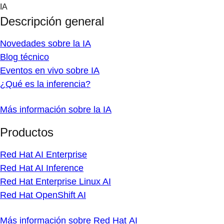
Skip
IA
to
Descripción general
content
Novedades sobre la IA
Blog técnico
Eventos en vivo sobre IA
¿Qué es la inferencia?
Más información sobre la IA
Productos
Red Hat AI Enterprise
Red Hat AI Inference
Red Hat Enterprise Linux AI
Red Hat OpenShift AI
Más información sobre Red Hat AI