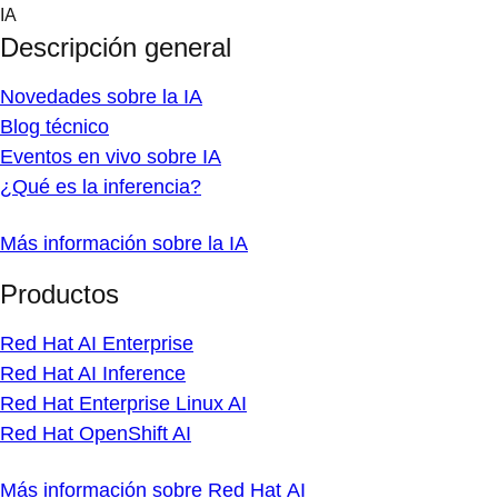
Skip
IA
to
Descripción general
content
Novedades sobre la IA
Blog técnico
Eventos en vivo sobre IA
¿Qué es la inferencia?
Más información sobre la IA
Productos
Red Hat AI Enterprise
Red Hat AI Inference
Red Hat Enterprise Linux AI
Red Hat OpenShift AI
Más información sobre Red Hat AI