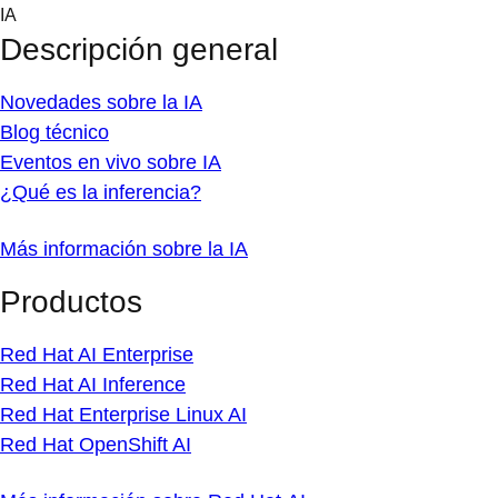
Skip
IA
to
Descripción general
content
Novedades sobre la IA
Blog técnico
Eventos en vivo sobre IA
¿Qué es la inferencia?
Más información sobre la IA
Productos
Red Hat AI Enterprise
Red Hat AI Inference
Red Hat Enterprise Linux AI
Red Hat OpenShift AI