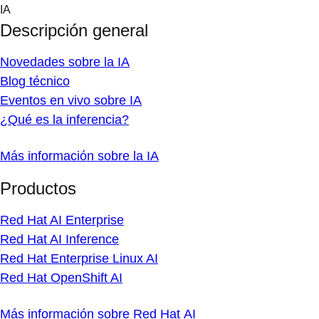
Skip
IA
to
Descripción general
content
Novedades sobre la IA
Blog técnico
Eventos en vivo sobre IA
¿Qué es la inferencia?
Más información sobre la IA
Productos
Red Hat AI Enterprise
Red Hat AI Inference
Red Hat Enterprise Linux AI
Red Hat OpenShift AI
Más información sobre Red Hat AI