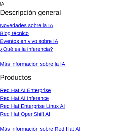
Skip
IA
to
Descripción general
content
Novedades sobre la IA
Blog técnico
Eventos en vivo sobre IA
¿Qué es la inferencia?
Más información sobre la IA
Productos
Red Hat AI Enterprise
Red Hat AI Inference
Red Hat Enterprise Linux AI
Red Hat OpenShift AI
Más información sobre Red Hat AI