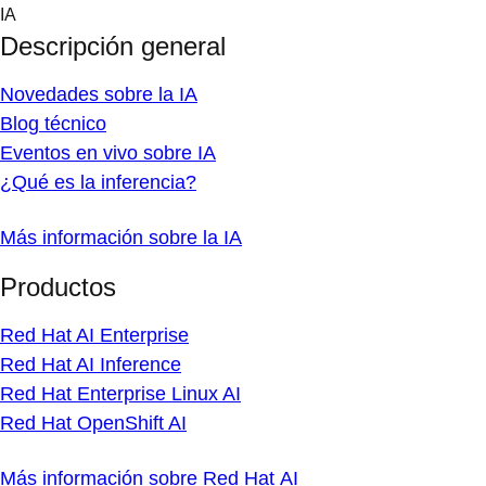
Skip
IA
to
Descripción general
content
Novedades sobre la IA
Blog técnico
Eventos en vivo sobre IA
¿Qué es la inferencia?
Más información sobre la IA
Productos
Red Hat AI Enterprise
Red Hat AI Inference
Red Hat Enterprise Linux AI
Red Hat OpenShift AI
Más información sobre Red Hat AI