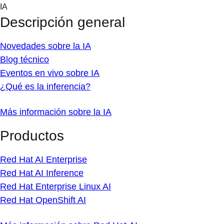
Skip
IA
to
Descripción general
content
Novedades sobre la IA
Blog técnico
Eventos en vivo sobre IA
¿Qué es la inferencia?
Más información sobre la IA
Productos
Red Hat AI Enterprise
Red Hat AI Inference
Red Hat Enterprise Linux AI
Red Hat OpenShift AI