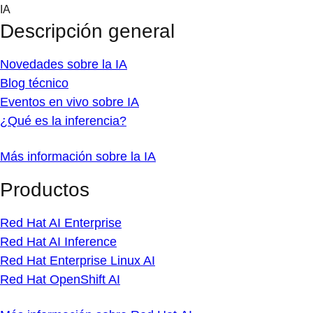
Skip
IA
to
Descripción general
content
Novedades sobre la IA
Blog técnico
Eventos en vivo sobre IA
¿Qué es la inferencia?
Más información sobre la IA
Productos
Red Hat AI Enterprise
Red Hat AI Inference
Red Hat Enterprise Linux AI
Red Hat OpenShift AI