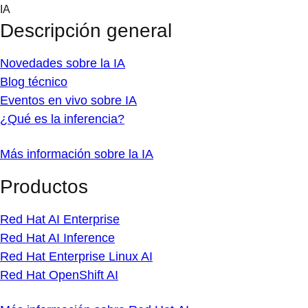
Skip
IA
to
Descripción general
content
Novedades sobre la IA
Blog técnico
Eventos en vivo sobre IA
¿Qué es la inferencia?
Más información sobre la IA
Productos
Red Hat AI Enterprise
Red Hat AI Inference
Red Hat Enterprise Linux AI
Red Hat OpenShift AI