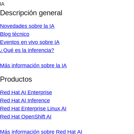
Skip
IA
to
Descripción general
content
Novedades sobre la IA
Blog técnico
Eventos en vivo sobre IA
¿Qué es la inferencia?
Más información sobre la IA
Productos
Red Hat AI Enterprise
Red Hat AI Inference
Red Hat Enterprise Linux AI
Red Hat OpenShift AI
Más información sobre Red Hat AI