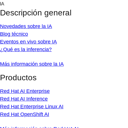
Skip
IA
to
Descripción general
content
Novedades sobre la IA
Blog técnico
Eventos en vivo sobre IA
¿Qué es la inferencia?
Más información sobre la IA
Productos
Red Hat AI Enterprise
Red Hat AI Inference
Red Hat Enterprise Linux AI
Red Hat OpenShift AI