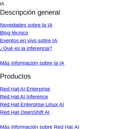
Skip
IA
to
Descripción general
content
Novedades sobre la IA
Blog técnico
Eventos en vivo sobre IA
¿Qué es la inferencia?
Más información sobre la IA
Productos
Red Hat AI Enterprise
Red Hat AI Inference
Red Hat Enterprise Linux AI
Red Hat OpenShift AI
Más información sobre Red Hat AI