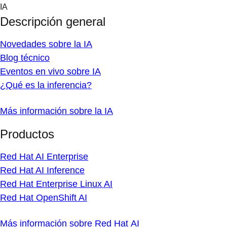
Skip
IA
to
Descripción general
content
Novedades sobre la IA
Blog técnico
Eventos en vivo sobre IA
¿Qué es la inferencia?
Más información sobre la IA
Productos
Red Hat AI Enterprise
Red Hat AI Inference
Red Hat Enterprise Linux AI
Red Hat OpenShift AI
Más información sobre Red Hat AI