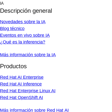
Skip
IA
to
Descripción general
content
Novedades sobre la IA
Blog técnico
Eventos en vivo sobre IA
¿Qué es la inferencia?
Más información sobre la IA
Productos
Red Hat AI Enterprise
Red Hat AI Inference
Red Hat Enterprise Linux AI
Red Hat OpenShift AI
Más información sobre Red Hat AI