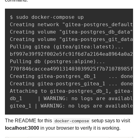
$ sudo docker-compose up

Creating network "gitea-postgres_default" 
Creating volume "gitea-postgres_db_data" w
Creating volume "gitea-postgres_git_data" 
Pulling gitea (gitea/gitea:latest)...

bf997e39f92f002e5fc91f6d7a2164ea8964a0a20
Pulling db (postgres:alpine)...

770f846caccea499131403039925f7b71078985f9
Creating gitea-postgres_db_1    ... done

Creating gitea-postgres_gitea_1 ... done

Attaching to gitea-postgres_db_1, gitea-po
db_1     | WARNING: no logs are available 
gitea_1 | WARNING: no logs are available 
The README for this
setup says to visit
docker-compose
localhost:3000
in your browser to verify it is working.