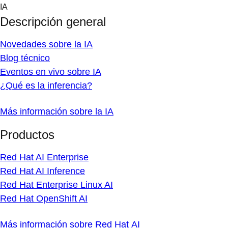
Skip
IA
to
Descripción general
content
Novedades sobre la IA
Blog técnico
Eventos en vivo sobre IA
¿Qué es la inferencia?
Más información sobre la IA
Productos
Red Hat AI Enterprise
Red Hat AI Inference
Red Hat Enterprise Linux AI
Red Hat OpenShift AI
Más información sobre Red Hat AI