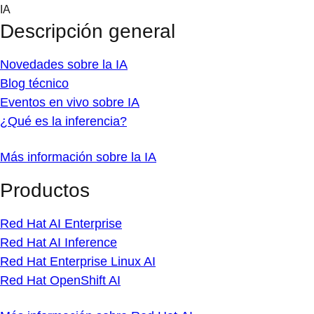
Skip
IA
to
Descripción general
content
Novedades sobre la IA
Blog técnico
Eventos en vivo sobre IA
¿Qué es la inferencia?
Más información sobre la IA
Productos
Red Hat AI Enterprise
Red Hat AI Inference
Red Hat Enterprise Linux AI
Red Hat OpenShift AI