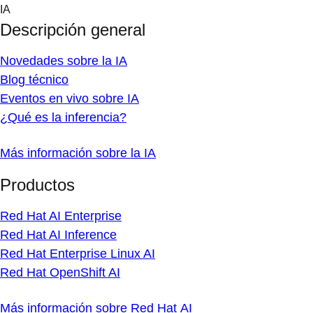
Skip
IA
to
Descripción general
content
Novedades sobre la IA
Blog técnico
Eventos en vivo sobre IA
¿Qué es la inferencia?
Más información sobre la IA
Productos
Red Hat AI Enterprise
Red Hat AI Inference
Red Hat Enterprise Linux AI
Red Hat OpenShift AI
Más información sobre Red Hat AI