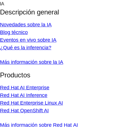
Skip
IA
to
Descripción general
content
Novedades sobre la IA
Blog técnico
Eventos en vivo sobre IA
¿Qué es la inferencia?
Más información sobre la IA
Productos
Red Hat AI Enterprise
Red Hat AI Inference
Red Hat Enterprise Linux AI
Red Hat OpenShift AI
Más información sobre Red Hat AI