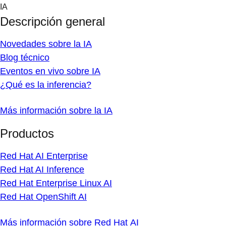
Skip
IA
to
Descripción general
content
Novedades sobre la IA
Blog técnico
Eventos en vivo sobre IA
¿Qué es la inferencia?
Más información sobre la IA
Productos
Red Hat AI Enterprise
Red Hat AI Inference
Red Hat Enterprise Linux AI
Red Hat OpenShift AI
Más información sobre Red Hat AI