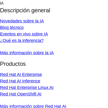
Skip
IA
to
Descripción general
content
Novedades sobre la IA
Blog técnico
Eventos en vivo sobre IA
¿Qué es la inferencia?
Más información sobre la IA
Productos
Red Hat AI Enterprise
Red Hat AI Inference
Red Hat Enterprise Linux AI
Red Hat OpenShift AI
Más información sobre Red Hat AI