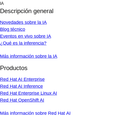
Skip
IA
to
Descripción general
content
Novedades sobre la IA
Blog técnico
Eventos en vivo sobre IA
¿Qué es la inferencia?
Más información sobre la IA
Productos
Red Hat AI Enterprise
Red Hat AI Inference
Red Hat Enterprise Linux AI
Red Hat OpenShift AI
Más información sobre Red Hat AI