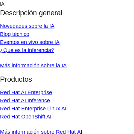
Skip
IA
to
Descripción general
content
Novedades sobre la IA
Blog técnico
Eventos en vivo sobre IA
¿Qué es la inferencia?
Más información sobre la IA
Productos
Red Hat AI Enterprise
Red Hat AI Inference
Red Hat Enterprise Linux AI
Red Hat OpenShift AI
Más información sobre Red Hat AI