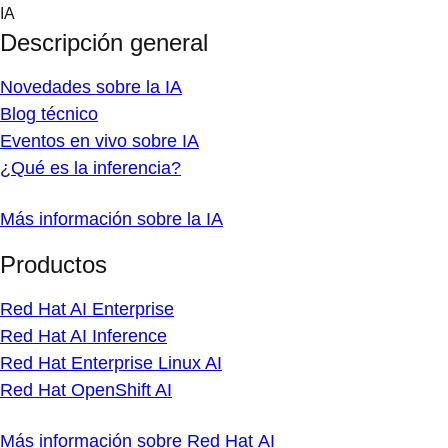
Skip
IA
to
Descripción general
content
Novedades sobre la IA
Blog técnico
Eventos en vivo sobre IA
¿Qué es la inferencia?
Más información sobre la IA
Productos
Red Hat AI Enterprise
Red Hat AI Inference
Red Hat Enterprise Linux AI
Red Hat OpenShift AI
Más información sobre Red Hat AI