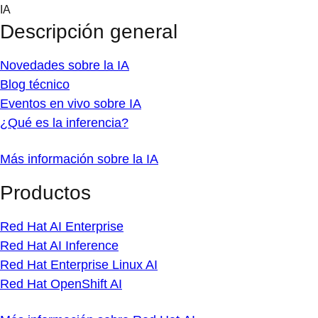
Skip
IA
to
Descripción general
content
Novedades sobre la IA
Blog técnico
Eventos en vivo sobre IA
¿Qué es la inferencia?
Más información sobre la IA
Productos
Red Hat AI Enterprise
Red Hat AI Inference
Red Hat Enterprise Linux AI
Red Hat OpenShift AI