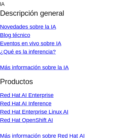
Skip
IA
to
Descripción general
content
Novedades sobre la IA
Blog técnico
Eventos en vivo sobre IA
¿Qué es la inferencia?
Más información sobre la IA
Productos
Red Hat AI Enterprise
Red Hat AI Inference
Red Hat Enterprise Linux AI
Red Hat OpenShift AI
Más información sobre Red Hat AI