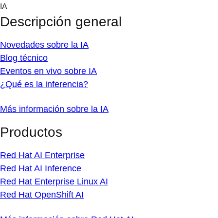
Skip
IA
to
Descripción general
content
Novedades sobre la IA
Blog técnico
Eventos en vivo sobre IA
¿Qué es la inferencia?
Más información sobre la IA
Productos
Red Hat AI Enterprise
Red Hat AI Inference
Red Hat Enterprise Linux AI
Red Hat OpenShift AI