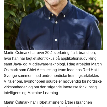
Martin Östmark har over 20 års erfaring fra It-branchen,
hvor han har lagt et stort fokus på applikationsudvikling
samt Java- og Middleware-teknologi. I dag arbejder Martin
Östmark som Chief Architect og team lead hos Red Hat i
Sverige sammen med andre nordiske løsningsarkitekter.
Vi taler om, hvorfor open source er nødvendig for nordiske
virksomheder, og om den stigende interesse for kunstig
intelligens og Machine Learning.
Martin Östmark har i løbet af sine to årtier i branchen