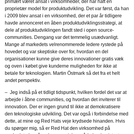
primært været ansat i virksomheder, der har haft en
proprietær model for produktudvikling. Det var først, da han
i 2009 blev ansat i en virksomhed, der et par år tidligere
havde annonceret en åben produktudviklingsstrategi, at
dele af produktudviklingen fandt sted i open source-
communities. Dengang var det temmelig usædvanligt.
Mange af markedets velrenommerede ledere rystede på
hovedet og var skeptiske over for, hvordan en del
organisationer kunne give deres innovationer gratis væk
og oven i købet give kunderne muligheden for ikke at
betale for teknologien. Martin Östmark så det fra et helt
andet perspektiv.
– Jeg indså på et tidligt tidspunkt, hvilken fordel det var at
arbejde i åbne communities, og hvordan det inviterer til
innovation. Der er ingen grund til ikke at demokratisere
den teknologiske udvikling. Det var også i forbindelse med
dette, at mine og Red Hats veje krydsede hinanden. Hvis
du spørger mig, så er Red Hat den virksomhed på