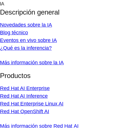
Skip
IA
to
Descripción general
content
Novedades sobre la IA
Blog técnico
Eventos en vivo sobre IA
¿Qué es la inferencia?
Más información sobre la IA
Productos
Red Hat AI Enterprise
Red Hat AI Inference
Red Hat Enterprise Linux AI
Red Hat OpenShift AI
Más información sobre Red Hat AI