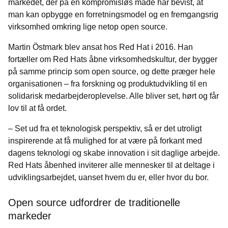
markedet, der på en kompromisløs måde har bevist, at
man kan opbygge en forretningsmodel og en fremgangsrig
virksomhed omkring lige netop open source.
Martin Östmark blev ansat hos Red Hat i 2016. Han
fortæller om Red Hats åbne virksomhedskultur, der bygger
på samme princip som open source, og dette præger hele
organisationen – fra forskning og produktudvikling til en
solidarisk medarbejderoplevelse. Alle bliver set, hørt og får
lov til at få ordet.
– Set ud fra et teknologisk perspektiv, så er det utroligt
inspirerende at få mulighed for at være på forkant med
dagens teknologi og skabe innovation i sit daglige arbejde.
Red Hats åbenhed inviterer alle mennesker til at deltage i
udviklingsarbejdet, uanset hvem du er, eller hvor du bor.
Open source udfordrer de traditionelle
markeder