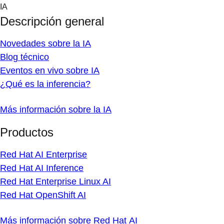
Skip
IA
to
Descripción general
content
Novedades sobre la IA
Blog técnico
Eventos en vivo sobre IA
¿Qué es la inferencia?
Más información sobre la IA
Productos
Red Hat AI Enterprise
Red Hat AI Inference
Red Hat Enterprise Linux AI
Red Hat OpenShift AI
Más información sobre Red Hat AI