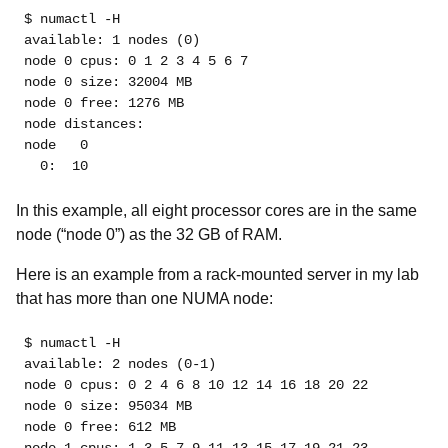
$ numactl -H
available: 1 nodes (0)
node 0 cpus: 0 1 2 3 4 5 6 7
node 0 size: 32004 MB
node 0 free: 1276 MB
node distances:
node   0 
  0:  10 
In this example, all eight processor cores are in the same
node (“node 0”) as the 32 GB of RAM.
Here is an example from a rack-mounted server in my lab
that has more than one NUMA node:
$ numactl -H
available: 2 nodes (0-1)
node 0 cpus: 0 2 4 6 8 10 12 14 16 18 20 22
node 0 size: 95034 MB
node 0 free: 612 MB