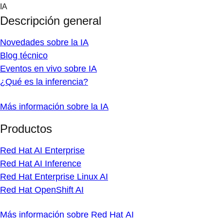
Skip
IA
to
Descripción general
content
Novedades sobre la IA
Blog técnico
Eventos en vivo sobre IA
¿Qué es la inferencia?
Más información sobre la IA
Productos
Red Hat AI Enterprise
Red Hat AI Inference
Red Hat Enterprise Linux AI
Red Hat OpenShift AI
Más información sobre Red Hat AI