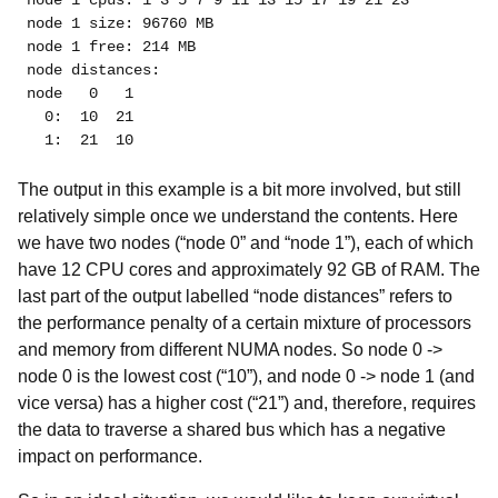
node 1 cpus: 1 3 5 7 9 11 13 15 17 19 21 23
node 1 size: 96760 MB
node 1 free: 214 MB
node distances:
node   0   1 
  0:  10  21 
  1:  21  10 
The output in this example is a bit more involved, but still
relatively simple once we understand the contents. Here
we have two nodes (“node 0” and “node 1”), each of which
have 12 CPU cores and approximately 92 GB of RAM. The
last part of the output labelled “node distances” refers to
the performance penalty of a certain mixture of processors
and memory from different NUMA nodes. So node 0 ->
node 0 is the lowest cost (“10”), and node 0 -> node 1 (and
vice versa) has a higher cost (“21”) and, therefore, requires
the data to traverse a shared bus which has a negative
impact on performance.