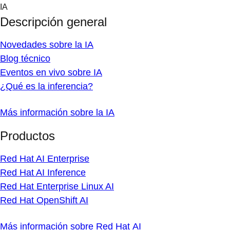
Skip
IA
to
Descripción general
content
Novedades sobre la IA
Blog técnico
Eventos en vivo sobre IA
¿Qué es la inferencia?
Más información sobre la IA
Productos
Red Hat AI Enterprise
Red Hat AI Inference
Red Hat Enterprise Linux AI
Red Hat OpenShift AI
Más información sobre Red Hat AI