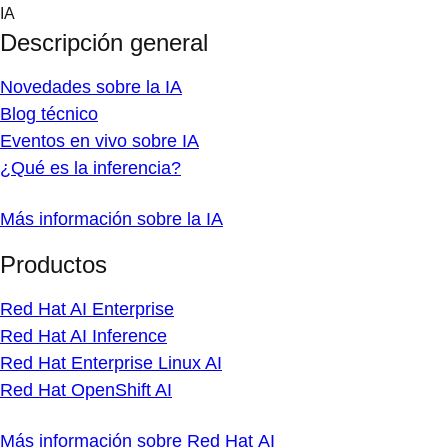
Skip
IA
to
Descripción general
content
Novedades sobre la IA
Blog técnico
Eventos en vivo sobre IA
¿Qué es la inferencia?
Más información sobre la IA
Productos
Red Hat AI Enterprise
Red Hat AI Inference
Red Hat Enterprise Linux AI
Red Hat OpenShift AI
Más información sobre Red Hat AI