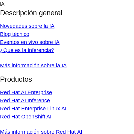
Skip
IA
to
Descripción general
content
Novedades sobre la IA
Blog técnico
Eventos en vivo sobre IA
¿Qué es la inferencia?
Más información sobre la IA
Productos
Red Hat AI Enterprise
Red Hat AI Inference
Red Hat Enterprise Linux AI
Red Hat OpenShift AI
Más información sobre Red Hat AI