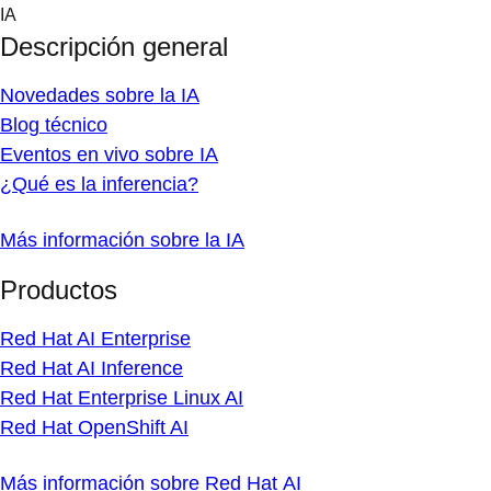
Skip
IA
to
Descripción general
content
Novedades sobre la IA
Blog técnico
Eventos en vivo sobre IA
¿Qué es la inferencia?
Más información sobre la IA
Productos
Red Hat AI Enterprise
Red Hat AI Inference
Red Hat Enterprise Linux AI
Red Hat OpenShift AI
Más información sobre Red Hat AI