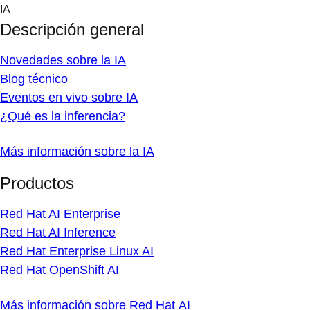
Skip
IA
to
Descripción general
content
Novedades sobre la IA
Blog técnico
Eventos en vivo sobre IA
¿Qué es la inferencia?
Más información sobre la IA
Productos
Red Hat AI Enterprise
Red Hat AI Inference
Red Hat Enterprise Linux AI
Red Hat OpenShift AI
Más información sobre Red Hat AI