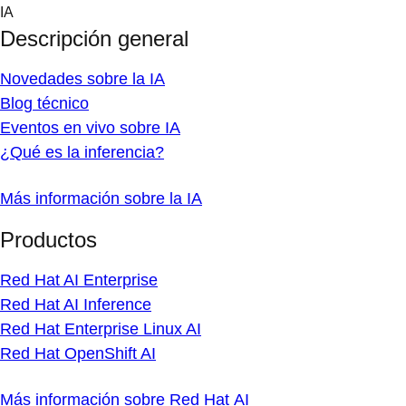
Skip
IA
to
Descripción general
content
Novedades sobre la IA
Blog técnico
Eventos en vivo sobre IA
¿Qué es la inferencia?
Más información sobre la IA
Productos
Red Hat AI Enterprise
Red Hat AI Inference
Red Hat Enterprise Linux AI
Red Hat OpenShift AI
Más información sobre Red Hat AI