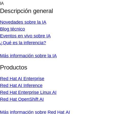
Skip
IA
to
Descripción general
content
Novedades sobre la IA
Blog técnico
Eventos en vivo sobre IA
¿Qué es la inferencia?
Más información sobre la IA
Productos
Red Hat AI Enterprise
Red Hat AI Inference
Red Hat Enterprise Linux AI
Red Hat OpenShift AI
Más información sobre Red Hat AI