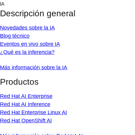
Skip
IA
to
Descripción general
content
Novedades sobre la IA
Blog técnico
Eventos en vivo sobre IA
¿Qué es la inferencia?
Más información sobre la IA
Productos
Red Hat AI Enterprise
Red Hat AI Inference
Red Hat Enterprise Linux AI
Red Hat OpenShift AI